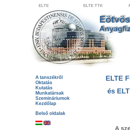
ELTE
ELTE TTK
ELTE Fi
A tanszékről
Oktatás
Kutatás
és ELT
Munkatársak
Szemináriumok
Kezdőlap
Belső oldalak
A sz